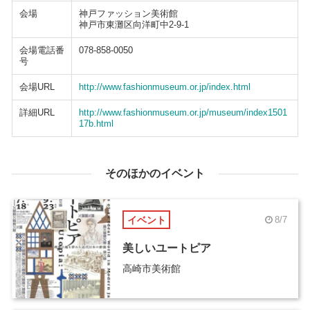
会場
神戸ファッション美術館
神戸市東灘区向洋町中2-9-1
会場電話番
078-858-0050
号
会場URL
http://www.fashionmuseum.or.jp/index.html
詳細URL
http://www.fashionmuseum.or.jp/museum/index1501
17b.html
そのほかのイベント
イベント
8/7
美しいユートピア
高崎市美術館