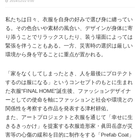
2014/12/22 0:00
私たちは日々、衣服を自身の好みで選び身に纏ってい
る。その色合いや素材の風合い、デザインが身体に寄
り添うことでリラックスしたり、装う場面によっては
緊張を伴うこともある。一方、災害時の選択は厳しい
環境から身を守ることに重点が置かれる。
「家をなくしてしまったとき、人を最後にプロテクト
するのは服になる」というコンセプトのもとに生まれ
た衣服“FINAL HOME”誕生後、ファッションデザイナ
ーとしての使命を軸にファッションと社会や環境との
関係性を考察する作品を発表する津村耕佑。
また、アートプロジェクトと衣服を通じて「幸せに生
きるきっかけ」を提案する衣服造形家・眞田岳彦が災
害等の心傷の緩和を目的に制作をする「Prefab Coat」