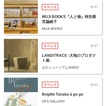
イベント
8/7
MUJI BOOKS『人と物』特別展
宮脇綾子
MUJI BOOKS
イベント
8/7
LAND/TRACE -大地のプロダク
ト展-
土のミュージアムSHIDO
イベント
8/6
Brigitte Tanaka ā go go
OFS GALLERY