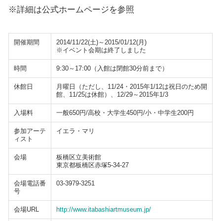
※詳細は公式ホームページを参照
開催期間
2014/11/22(土)～2015/01/12(月)
※イベント会期は終了しました
時間
9:30～17:00（入館は閉館30分前まで）
休館日
月曜日（ただし、11/24・2015年1/12は祝日のため開
館、11/25は休館）、12/29～2015年1/3
入場料
一般650円/高校・大学生450円/小・中学生200円
参加アーテ
イエラ・マリ
ィスト
会場
板橋区立美術館
東京都板橋区赤塚5-34-27
会場電話番
03-3979-3251
号
会場URL
http://www.itabashiartmuseum.jp/