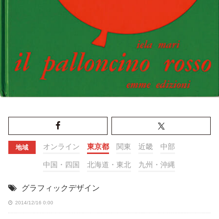
オンライン
東京都
関東
近畿
中部
地域
中国・四国
北海道・東北
九州・沖縄
グラフィックデザイン
2014/12/16 0:00