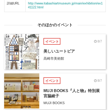
詳細URL
http://www.itabashiartmuseum.jp/main/exhibition/ex1
41122.html
そのほかのイベント
イベント
8/7
美しいユートピア
高崎市美術館
イベント
8/7
MUJI BOOKS『人と物』特別展
宮脇綾子
MUJI BOOKS