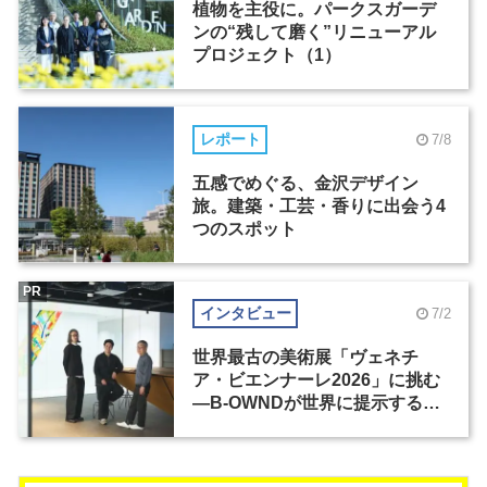
植物を主役に。パークスガーデ
ンの“残して磨く”リニューアル
プロジェクト（1）
レポート
7/8
五感でめぐる、金沢デザイン
旅。建築・工芸・香りに出会う4
つのスポット
PR
インタビュー
7/2
世界最古の美術展「ヴェネチ
ア・ビエンナーレ2026」に挑む
―B-OWNDが世界に提示する美
の基準とは？（前編）