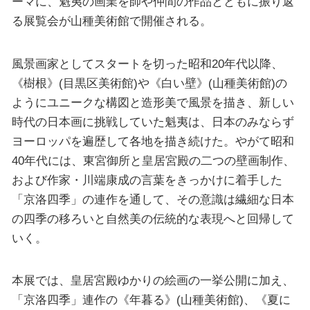
ーマに、魁夷の画業を師や仲間の作品とともに振り返
る展覧会が山種美術館で開催される。
風景画家としてスタートを切った昭和20年代以降、
《樹根》(目黒区美術館)や《白い壁》(山種美術館)の
ようにユニークな構図と造形美で風景を描き、新しい
時代の日本画に挑戦していた魁夷は、日本のみならず
ヨーロッパを遍歴して各地を描き続けた。やがて昭和
40年代には、東宮御所と皇居宮殿の二つの壁画制作、
および作家・川端康成の言葉をきっかけに着手した
「京洛四季」の連作を通して、その意識は繊細な日本
の四季の移ろいと自然美の伝統的な表現へと回帰して
いく。
本展では、皇居宮殿ゆかりの絵画の一挙公開に加え、
「京洛四季」連作の《年暮る》(山種美術館)、《夏に