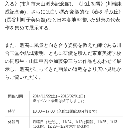
入る》(市川市東山魁夷記念館)、《北山初雪》(川端康
成記念会)、さらには白い馬が象徴的な《春を呼ぶ丘》
(長谷川町子美術館)など日本各地を描いた魁夷の代表
作を集めて展示する。
また、魁夷に風景と向き合う姿勢を教えた師である川
合玉堂や結城素明、ともに研鑽を積んだ東京美術学校
の同窓生・山田申吾や加藤栄三らの作品もあわせて展
示し、魁夷が辿ってきた画業の道程をより広い見地か
らご覧いただく。
開催期間
2014/11/22(土)～2015/02/01(日)
※イベント会期は終了しました
時間
10:00～17:00（入館は閉館30分前まで）
休館日
月曜日（ただし、11/24、1/12は開館、11/25、1/13
は休館、12/29～1/2年末年始休館）