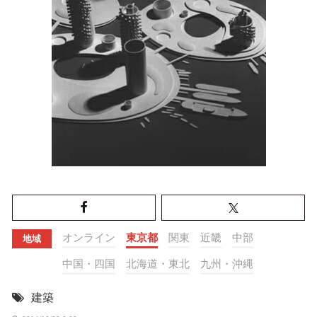
オンライン
東京都
関東
近畿
中部
地域
中国・四国
北海道・東北
九州・沖縄
建築