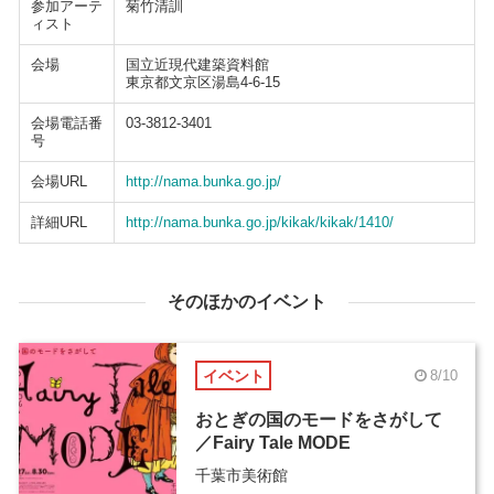
参加アーテ
菊竹清訓
ィスト
会場
国立近現代建築資料館
東京都文京区湯島4-6-15
会場電話番
03-3812-3401
号
会場URL
http://nama.bunka.go.jp/
詳細URL
http://nama.bunka.go.jp/kikak/kikak/1410/
そのほかのイベント
イベント
8/10
おとぎの国のモードをさがして
／Fairy Tale MODE
千葉市美術館