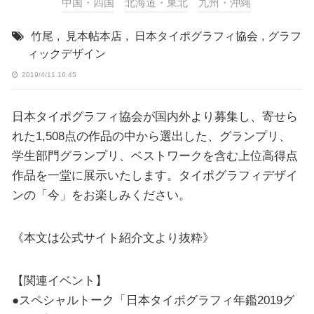
中国・四国
北海道・東北
九州・沖縄
竹尾
,
見本帖本店
,
日本タイポグラフィ協会
,
グラフ
ィックデザイン
2019/4/11 16:45
日本タイポグラフィ協会が国内外より募集し、寄せら
れた1,508点の作品の中から選出した、グランプリ、
学生部門グランプリ、ベストワークを含む上位高得点
作品を一堂に展示いたします。タイポグラフィデザイ
ンの「今」をお楽しみください。
《本文は公式サイト紹介文より抜粋》
【関連イベント】
●スペシャルトーク「日本タイポグラフィ年鑑2019グ