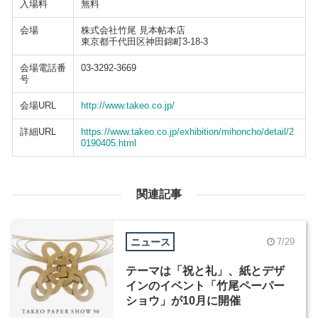
入場料
無料
会場
株式会社竹尾 見本帖本店
東京都千代田区神田錦町3-18-3
会場電話番
03-3292-3669
号
会場URL
http://www.takeo.co.jp/
詳細URL
https://www.takeo.co.jp/exhibition/mihoncho/detail/2
0190405.html
関連記事
ニュース
7/29
テーマは「祝と礼」、紙とデザ
インのイベント「竹尾ペーパー
ショウ」が10月に開催