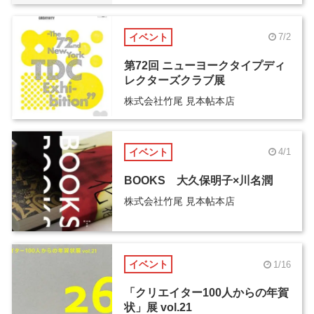
イベント
7/2
第72回 ニューヨークタイプディ
レクターズクラブ展
株式会社竹尾 見本帖本店
イベント
4/1
BOOKS 大久保明子×川名潤
株式会社竹尾 見本帖本店
イベント
1/16
「クリエイター100人からの年賀
状」展 vol.21