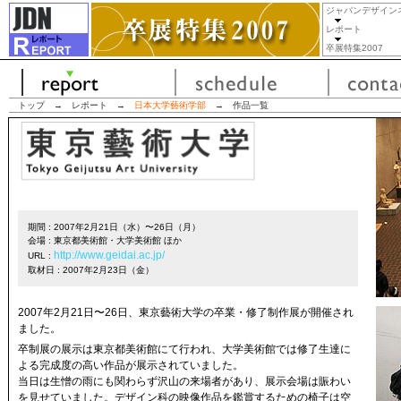
ジャパンデザイン
レポート
卒展特集2007
トップ
→
レポート
→
日本大学藝術学部
→
作品一覧
期間 : 2007年2月21日（水）〜26日（月）
会場 : 東京都美術館・大学美術館 ほか
http://www.geidai.ac.jp/
URL :
取材日 : 2007年2月23日（金）
2007年2月21日〜26日、東京藝術大学の卒業・修了制作展が開催され
ました。
卒制展の展示は東京都美術館にて行われ、大学美術館では修了生達に
よる完成度の高い作品が展示されていました。
当日は生憎の雨にも関わらず沢山の来場者があり、展示会場は賑わい
を見せていました。デザイン科の映像作品を鑑賞するための椅子は空