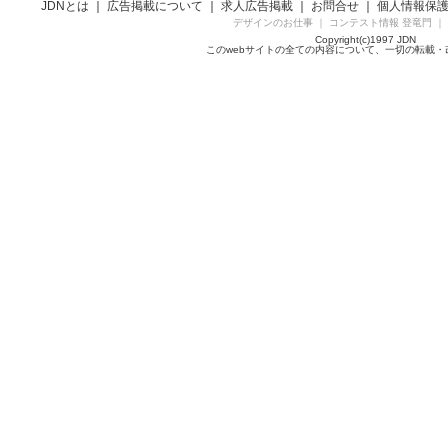
JDNとは
｜
広告掲載について
｜
求人広告掲載
｜
お問合せ
｜
個人情報保
デザインのお仕事
｜
コンテスト情報 登竜門
｜
Copyright(c)1997 JDN
このwebサイトの全ての内容について、一切の転載・