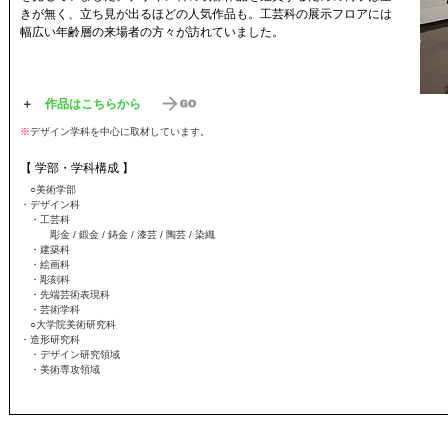
きが無く、立ち見が出るほどの人気作品も。工芸科の展示フロアには
幅広い年齢層の来場者の方々が訪れていました。
＋
作品はこちらから
※
デザイン学科を中心に取材しています。
【 学部・学科構成 】
○美術学部
・デザイン科
・工芸科
彫金 / 鍛金 / 鋳金 / 漆芸 / 陶芸 / 染織
・建築科
・絵画科
・彫刻科
・先端芸術表現科
・芸術学科
○大学院美術研究科
・造形研究科
・デザイン研究領域
・美術専攻領域