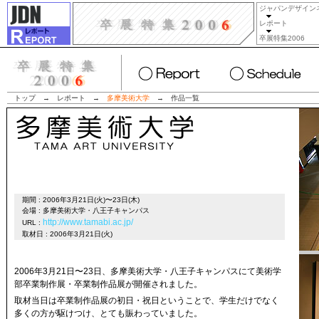
ジャパンデザイン
レポート
卒展特集2006
トップ
→
レポート
→
多摩美術大学
→
作品一覧
期間 : 2006年3月21日(火)〜23日(木)
会場 : 多摩美術大学・八王子キャンパス
http://www.tamabi.ac.jp/
URL :
取材日 : 2006年3月21日(火)
2006年3月21日〜23日、多摩美術大学・八王子キャンパスにて美術学
部卒業制作展・卒業制作品展が開催されました。
取材当日は卒業制作品展の初日・祝日ということで、学生だけでなく
多くの方が駆けつけ、とても賑わっていました。