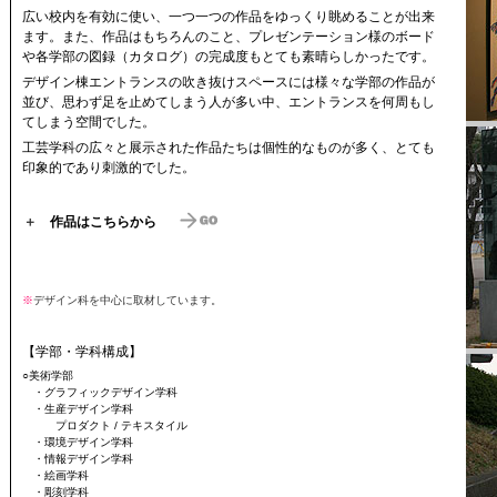
広い校内を有効に使い、一つ一つの作品をゆっくり眺めることが出来
ます。また、作品はもちろんのこと、プレゼンテーション様のボード
や各学部の図録（カタログ）の完成度もとても素晴らしかったです。
デザイン棟エントランスの吹き抜けスペースには様々な学部の作品が
並び、思わず足を止めてしまう人が多い中、エントランスを何周もし
てしまう空間でした。
工芸学科の広々と展示された作品たちは個性的なものが多く、とても
印象的であり刺激的でした。
＋
作品はこちらから
※
デザイン科を中心に取材しています。
【学部・学科構成】
○美術学部
・グラフィックデザイン学科
・生産デザイン学科
プロダクト / テキスタイル
・環境デザイン学科
・情報デザイン学科
・絵画学科
・彫刻学科