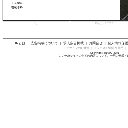
・工芸学科
・芸術学科
JDNとは
｜
広告掲載について
｜
求人広告掲載
｜
お問合せ
｜
個人情報保
デザインのお仕事
｜
コンテスト情報 登竜門
｜
Copyright(c)1997 JDN
このwebサイトの全ての内容について、一切の転載・