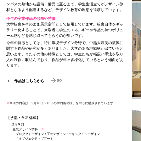
ンパスの敷地から設備・備品に至るまで、学生生活全てがデザイン教
材となるよう配慮するなど、デザイン教育の理想を追求しています。
今年の卒業作品の傾向や特徴
大学校舎をそのまま展示空間として使用しています。校舎自体をギャ
ラリー化することで、来場者に学生のエネルギーや作品の持つボリュ
ーム感などを感じ取ってもらうのが狙いです。
今年の特徴としては、特に環境デザイン分野で、中越大震災の復興に
関する作品や研究が多くありました。大学のある地域柄が出ていると
思います。またその他の特徴としては、学生たちが幅広い手法を取り
入れ制作に取組んでおり、作品が年々多様化しているという傾向があ
ります。
＋
作品はこちらから
※
今回の内容は、2月10日〜13日の学内展の様子を中心に構成されています。
【学部・学科構成】
○造形学部
・産業デザイン学科（
※
）
プロダクトデザイン / 工芸デザイン / テキスタイルデザイン
/ オブジェクティブアート