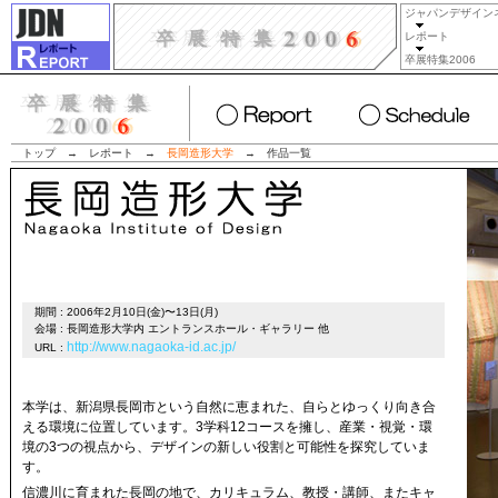
ジャパンデザイン
レポート
卒展特集2006
トップ
→
レポート
→
長岡造形大学
→
作品一覧
期間 : 2006年2月10日(金)〜13日(月)
会場 : 長岡造形大学内 エントランスホール・ギャラリー 他
http://www.nagaoka-id.ac.jp/
URL :
本学は、新潟県長岡市という自然に恵まれた、自らとゆっくり向き合
える環境に位置しています。3学科12コースを擁し、産業・視覚・環
境の3つの視点から、デザインの新しい役割と可能性を探究していま
す。
信濃川に育まれた長岡の地で、カリキュラム、教授・講師、またキャ