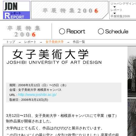
ジャパンデザイン
レポート
卒展特集2006
トップ
→
レポート
→
女子美術大学
→
作品一覧
期間 : 2006年3月12日（日）〜15日（水）
会場 : 女子美術大学 相模原キャンパス
http://www.joshibi.ac.jp/
URL :
取材日 : 2006年3月13日(月)
3月12日〜15日、女子美術大学・相模原キャンパスにて卒業（修了）
制作品展が開催されました。
大学内はとても広く、作品はのびのびと展示されています。
この日はあいにくの曇り空と（夕方は吹雪になりました）卒業式の前