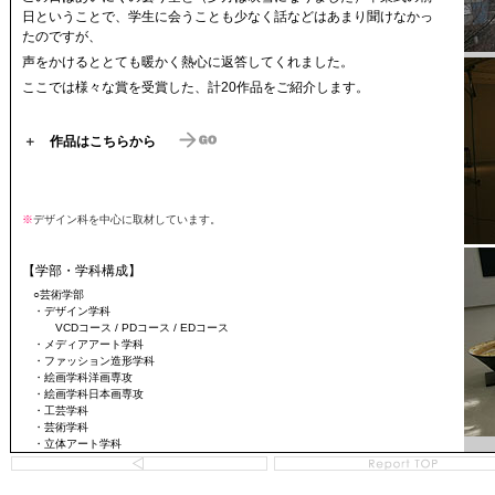
日ということで、学生に会うことも少なく話などはあまり聞けなかっ
たのですが、
声をかけるととても暖かく熱心に返答してくれました。
ここでは様々な賞を受賞した、計20作品をご紹介します。
＋
作品はこちらから
※
デザイン科を中心に取材しています。
【学部・学科構成】
○芸術学部
・デザイン学科
VCDコース / PDコース / EDコース
・メディアアート学科
・ファッション造形学科
・絵画学科洋画専攻
・絵画学科日本画専攻
・工芸学科
・芸術学科
・立体アート学科