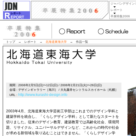
ジャパンデザイン
レポート
卒展特集2006
トップ
→
レポート
→
北海道東海大学
→
作品一覧
期間 : 2006年2月5日(日)〜12日(日) / 2006年2月21日(火)〜26日(日)
会場 : デザインギャラリー［旭川］ / 大丸藤井セントラルスカイホール［札幌］
http://www.kurashi-design.info
URL :
2003年4月、北海道東海大学芸術工学部はこれまでのデザイン学科と
建築学科を統合し、「くらしデザイン学科」として新たなスタートを
切りました。従来のデザイン教育、建築教育では高齢化社会、環境問
題、リサイクル、ユニバーサルデザインなど、これからの時代や社会
が求める新領域を取り込むことはできません。「くらしデザイン学