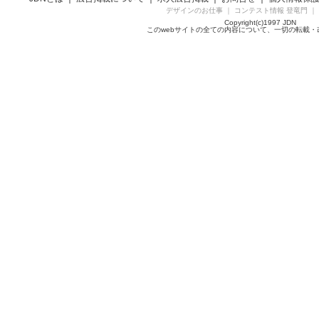
デザインのお仕事
｜
コンテスト情報 登竜門
｜
Copyright(c)1997 JDN
このwebサイトの全ての内容について、一切の転載・