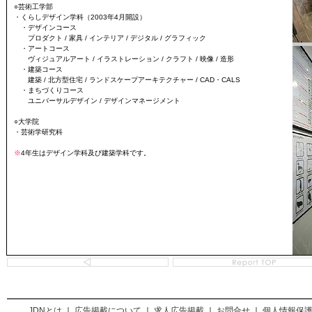
○芸術工学部
・くらしデザイン学科（2003年4月開設）
・デザインコース
プロダクト / 家具 / インテリア / デジタル / グラフィック
・アートコース
ヴィジュアルアート / イラストレーション / クラフト / 映像 / 造形
・建築コース
建築 / 北方型住宅 / ランドスケープアーキテクチャー / CAD・CALS
・まちづくりコース
ユニバーサルデザイン / デザインマネージメント
○大学院
・芸術学研究科
※
4年生はデザイン学科及び建築学科です。
JDNとは
｜
広告掲載について
｜
求人広告掲載
｜
お問合せ
｜
個人情報保