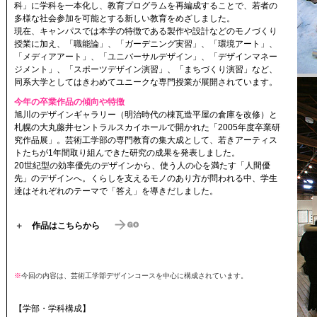
科」に学科を一本化し、教育プログラムを再編成することで、若者の
多様な社会参加を可能とする新しい教育をめざしました。
現在、キャンパスでは本学の特徴である製作や設計などのモノづくり
授業に加え、「職能論」、「ガーデニング実習」、「環境アート」、
「メディアアート」、「ユニバーサルデザイン」、「デザインマネー
ジメント」、「スポーツデザイン演習」、「まちづくり演習」など、
同系大学としてはきわめてユニークな専門授業が展開されています。
今年の卒業作品の傾向や特徴
旭川のデザインギャラリー（明治時代の棟瓦造平屋の倉庫を改修）と
札幌の大丸藤井セントラルスカイホールで開かれた「2005年度卒業研
究作品展」。芸術工学部の専門教育の集大成として、若きアーティス
トたちが1年間取り組んできた研究の成果を発表しました。
20世紀型の効率優先のデザインから、使う人の心を満たす「人間優
先」のデザインへ。くらしを支えるモノのあり方が問われる中、学生
達はそれぞれのテーマで「答え」を導きだしました。
＋
作品はこちらから
※
今回の内容は、芸術工学部デザインコースを中心に構成されています。
【学部・学科構成】