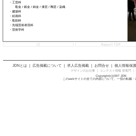
・工芸科
彫金 / 鍛金 / 鋳金 / 漆芸 / 陶芸 / 染織
・建築科
・絵画科
・彫刻科
・先端芸術表現科
・芸術学科
JDNとは
｜
広告掲載について
｜
求人広告掲載
｜
お問合せ
｜
個人情報保
デザインのお仕事
｜
コンテスト情報 登竜門
｜
Copyright(c)1997 JDN
このwebサイトの全ての内容について、一切の転載・