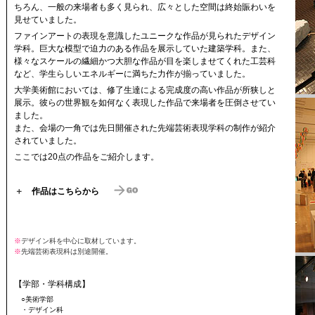
ちろん、一般の来場者も多く見られ、広々とした空間は終始賑わいを
見せていました。
ファインアートの表現を意識したユニークな作品が見られたデザイン
学科。巨大な模型で迫力のある作品を展示していた建築学科。また、
様々なスケールの繊細かつ大胆な作品が目を楽しませてくれた工芸科
など、学生らしいエネルギーに満ちた力作が揃っていました。
大学美術館においては、修了生達による完成度の高い作品が所狭しと
展示。彼らの世界観を如何なく表現した作品で来場者を圧倒させてい
ました。
また、会場の一角では先日開催された先端芸術表現学科の制作が紹介
されていました。
ここでは20点の作品をご紹介します。
＋
作品はこちらから
※
デザイン科を中心に取材しています。
※
先端芸術表現科は別途開催。
【学部・学科構成】
○美術学部
・デザイン科