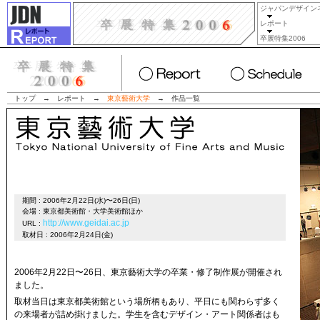
ジャパンデザイン
レポート
卒展特集2006
トップ
→
レポート
→
東京藝術大学
→
作品一覧
期間 : 2006年2月22日(水)〜26日(日)
会場 : 東京都美術館・大学美術館ほか
http://www.geidai.ac.jp
URL :
取材日 : 2006年2月24日(金)
2006年2月22日〜26日、東京藝術大学の卒業・修了制作展が開催され
ました。
取材当日は東京都美術館という場所柄もあり、平日にも関わらず多く
の来場者が詰め掛けました。学生を含むデザイン・アート関係者はも