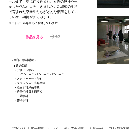
ールまで丁寧に作り込まれ、女性の感性を生
かした作品が目を引きました。新編成の学科
で育まれた卒業生たちがどんな活躍をしてい
くのか、期待が膨らみます。
※デザイン科を中心に取材しています。
+
作品を見る
＜学部・学科構成＞
○芸術学部
・デザイン学科
VCDコース / PDコース / EDコース
・メディアアート学科
・ファッション造形学科
・絵画学科洋画専攻
・絵画学科日本画専攻
・工芸学科
・芸術学科
JDNとは
｜
広告掲載について
｜
求人広告掲載
｜
お問合せ
｜
個人情報保