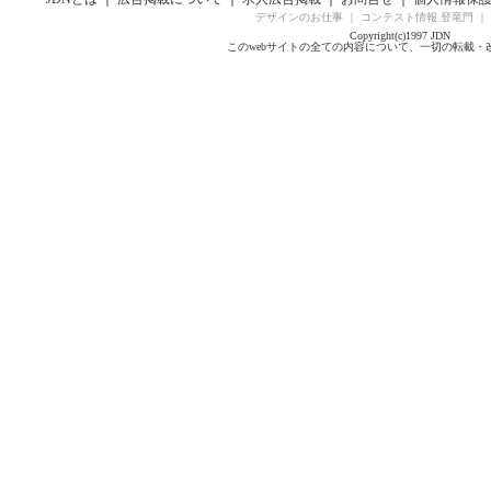
デザインのお仕事
｜
コンテスト情報 登竜門
｜
Copyright(c)1997 JDN
このwebサイトの全ての内容について、一切の転載・