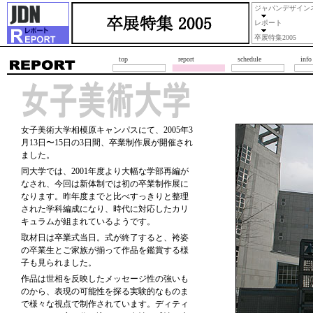
ジャパンデザイン
レポート
卒展特集2005
top
report
schedule
info
女子美術大学相模原キャンパスにて、2005年3
月13日〜15日の3日間、卒業制作展が開催され
ました。
同大学では、2001年度より大幅な学部再編が
なされ、今回は新体制では初の卒業制作展に
なります。昨年度までと比べすっきりと整理
された学科編成になり、時代に対応したカリ
キュラムが組まれているようです。
取材日は卒業式当日。式が終了すると、袴姿
の卒業生とご家族が揃って作品を鑑賞する様
子も見られました。
作品は世相を反映したメッセージ性の強いも
のから、表現の可能性を探る実験的なものま
で様々な視点で制作されています。ディティ