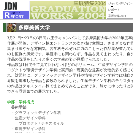
ジャパンデザイン
レポート
卒展特集2004
3月21日〜23日の3日間八王子キャンパスにて多摩美術大学の2003年度
作展が開催。デザイン棟エントランスの吹き抜け空間は、さまざまな作
集まり賑やかな雰囲気、各学科それぞれに力のこもった作品集が並んで
のも恒例の風景です。年度末にも関わらず、作品を見てまわったり、自
作品の説明をしたりと多くの学生の姿が見受けられました。
作品数は1日で全て見て回れないほどのボリューム。生産デザイン学科の
ロダクトや環境デザイン学科は実用的・現実的な提案が比較的多く感じ
れ、対照的に、グラフィックデザイン学科や情報デザイン学科では独自
界観を追求した作品も多数みられました。生産デザイン学科のテキスタ
の作品はテキスタイル棟でまとめてみることができ、静かにゆったりと
できる雰囲気での展示でした。
学部・学科構成
美術学部
・グラフィックデザイン学科
・生産デザイン学科
プロダクト / テキスタイル
・環境デザイン学科