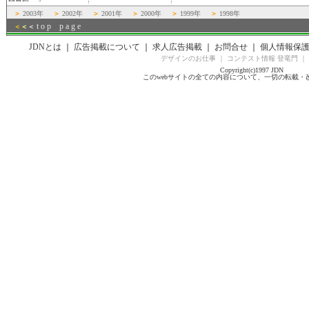
＞
2003年
＞
2002年
＞
2001年
＞
2000年
＞
1999年
＞
1998年
t o p p a g e
＜
＜
＜
JDNとは
｜
広告掲載について
｜
求人広告掲載
｜
お問合せ
｜
個人情報保
デザインのお仕事
｜
コンテスト情報 登竜門
｜
Copyright(c)1997 JDN
このwebサイトの全ての内容について、一切の転載・