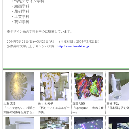
・情報デザイン学科
・絵画学科
・彫刻学科
・工芸学科
・芸術学科
※デザイン系の学科を中心に取材しています。
2004年3月21日(日)〜3月23日(火) （※取材日：2004年3月21日）
多摩美術大学八王子キャンパス内
http://www.tamabi.ac.jp
大友 真希
佐々木 知子
森田 明奈
高橋 孝治
「ここではない、地球と
「朽ちていくエネルギー
「Springlike — 春めく種
「日本酒を呑む
太陽の関係を記録する」
の美」
—」