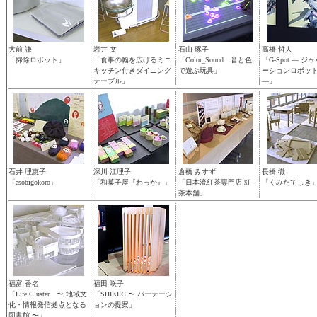
大前 謙
岩井 文
石山 琢子
高橋 哲人
「掃除ロボット」
「食事の幅を広げるミニ
「Color_Sound 音と色
「G-Spot — ジ
キッチン付きダイニング
で遊ぶ玩具」
ーションロボッ
テーブル」
—」
石井 理恵子
深川 江理子
倉橋 みすず
長橋 徹
「asobigokoro」
「和菓子屋『わっか』」
「日本流紅茶専門店 紅
「くみたてしき
茶本舗」
福富 香名
福田 咲子
「Life Cluster 〜 地域文
「SHIKIRI 〜 パーテーシ
化・情報発信拠点となる
ョンの提案」
図書館 〜」