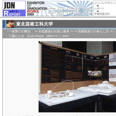
ジャパンデザイン
レポート
卒展特集2003
「一夜限りの舞台 〜 木造建築の伝統と継承 〜 〜 田園集落での暮らし方 〜 
工藤ひとみ Kudo Hitomi
[環境デザイン学科]