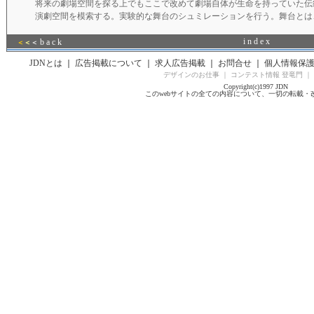
将来の劇場空間を探る上でもここで改めて劇場自体が生命を持っていた伝
演劇空間を模索する。実験的な舞台のシュミレーションを行う。舞台とは
i n d e x
b a c k
＜
＜
＜
JDNとは
｜
広告掲載について
｜
求人広告掲載
｜
お問合せ
｜
個人情報保
デザインのお仕事
｜
コンテスト情報 登竜門
｜
Copyright(c)1997 JDN
このwebサイトの全ての内容について、一切の転載・