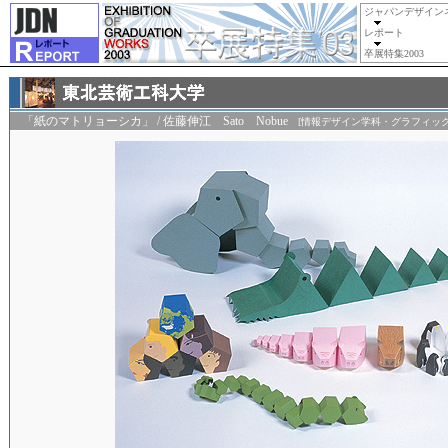
ジャパンデザイン
レポート
卒展特集2003
「紙のマトリョーシカ」 / 佐藤伸江 Sato Nobue
[情報デザイン学科・グラフィック