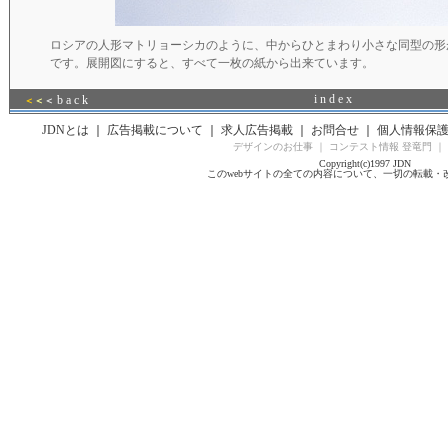
ロシアの人形マトリョーシカのように、中からひとまわり小さな同型の形
です。展開図にすると、すべて一枚の紙から出来ています。
i n d e x
b a c k
＜
＜
＜
JDNとは
｜
広告掲載について
｜
求人広告掲載
｜
お問合せ
｜
個人情報保
デザインのお仕事
｜
コンテスト情報 登竜門
｜
Copyright(c)1997 JDN
このwebサイトの全ての内容について、一切の転載・