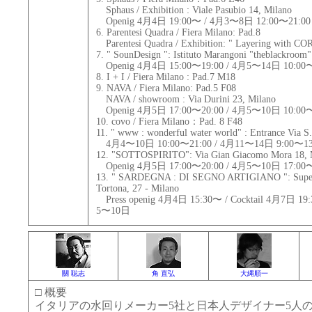
Sphaus / Exhibition : Viale Pasubio 14, Milano
Openig 4月4日 19:00〜 / 4月3〜8日 12:00〜21:00
6. Parentesi Quadra / Fiera Milano: Pad.8
Parentesi Quadra / Exhibition: " Layering wit
7. " SounDesign ": Istituto Marangoni "theblackroom"
Openig 4月4日 15:00〜19:00 / 4月5〜14日 10:00〜
8. I + I / Fiera Milano : Pad.7 M18
9. NAVA / Fiera Milano: Pad.5 F08
NAVA / showroom : Via Durini 23, Milano
Openig 4月5日 17:00〜20:00 / 4月5〜10日 10:00〜
10. covo / Fiera Milano：Pad. 8 F48
11. " www : wonderful water world" : Entrance Via S
4月4〜10日 10:00〜21:00 / 4月11〜14日 9:00〜13:
12. "SOTTOSPIRITO": Via Gian Giacomo Mora 18, 
Openig 4月5日 17:00〜20:00 / 4月5〜10日 17:00〜
13. " SARDEGNA : DI SEGNO ARTIGIANO ": Supers
Tortona, 27 - Milano
Press openig 4月4日 15:30〜 / Cocktail 4月7日 19:3
5〜10日
關 聡志
角 直弘
大縄順一
□ 概要
イタリアの水回りメーカー5社と日本人デザイナー5人