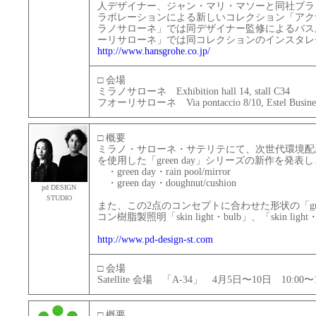
人デザイナー、ジャン・マリ・マソーと同社ブラ
ラボレーションによる新しいコレクション「アク
ラノサローネ」では同デザイナー監修によるバス
ーリサローネ」では同コレクションのインスタレ
http://www.hansgrohe.co.jp/
□ 会場
ミラノサローネ Exhibition hall 14, stall C34
フオーリサローネ Via pontaccio 8/10, Estel Busine
□ 概要
ミラノ・サローネ・サテリテにて、次世代環境配慮
を使用した「green day」シリーズの新作を発表
・green day・rain pool/mirror
・green day・doughnut/cushion
pd DESIGN
STUDIO
また、この2点のコンセプトに合わせた形状の「gree
コン樹脂製照明「skin light・bulb」、「skin l
http://www.pd-design-st.com
□ 会場
Satellite 会場 「A-34」 4月5日〜10日 10:00〜1
□ 概要