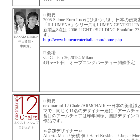
□ 概要
2005 Salone Euro Luceにひきつづき、日
「ILLUMENA」シリーズをLUMEN CENTER I
新製品8点は 2006 LIGHT+BUILDING Frankfu
す。
NAKATA-DESIGN
http://www.lumencenteritalia.com/home.php
中田希佳・
中田賀子
□ 会場
via Cenisio 36,20154 Milano
4月5〜10日 オープニングパーティー開催予定
□ 概要
nextmaruni 12 Chairs/ARMCHAIR 〜日
マで、同じく11名のデザイナー達に「アームチェ
番目のアームチェアは昨年同様、国際デザインコ
作品です。
ネクストマルニプ
ロジェクト
≪参加デザイナー≫
Alberto Meda / 安積 伸 / Harri Koskinen / Jas