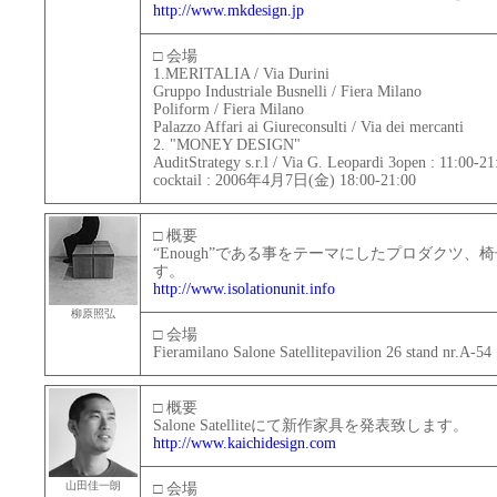
http://www.mkdesign.jp
□ 会場
1.MERITALIA / Via Durini
Gruppo Industriale Busnelli / Fiera Milano
Poliform / Fiera Milano
Palazzo Affari ai Giureconsulti / Via dei mercanti
2. "MONEY DESIGN"
AuditStrategy s.r.l / Via G. Leopardi 3open : 11:00-21
cocktail : 2006年4月7日(金) 18:00-21:00
□ 概要
“Enough”である事をテーマにしたプロダクツ
す。
http://www.isolationunit.info
柳原照弘
□ 会場
Fieramilano Salone Satellitepavilion 26 stand nr.A-54
□ 概要
Salone Satelliteにて新作家具を発表致します。
http://www.kaichidesign.com
山田佳一朗
□ 会場