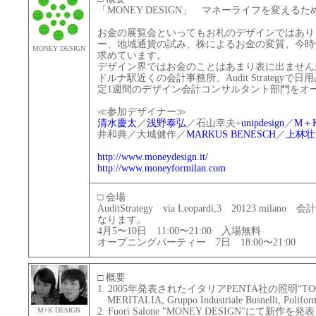
「MONEY DESIGN」 マネーライフを変え
お金の展覧会といってもお札のデザインではあり
ー、地域通貨の試み、株によるお金の変質、今時
MONEY DESIGN
求めています。
デザイン界ではお金のことはあまり表に出ません
ドルナ駅近くの会計事務所、Audit Strateg
定1週間のデザイン会計コンサルタント部門をオ
≪参加デザイナー≫
清水慶太
／
浅野泰弘
／石山幸夫+
unipdesign
／
M＋K
井和典／大城健作／
MARKUS BENESCH
／
上林壮
http://www.moneydesign.it/
http://www.moneyformilan.com
□ 会場
AuditStrategy via Leopardi,3 20123 mi
なります。
4月5〜10日 11:00〜21:00 入場無料
オープニングパーティー 7日 18:00〜21:00
□ 概要
1. 2005年発表されたイタリアPENTA社の照明“
MERITALIA, Gruppo Industriale Busnelli, Poliform,P
M+K DESIGN
2. Fuori Salone "MONEY DESIGN"にて新作