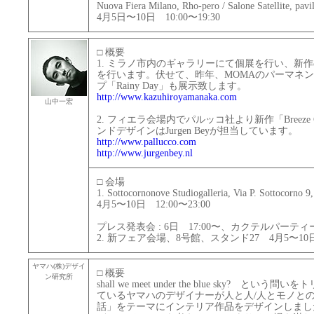
Nuova Fiera Milano, Rho-pero / Salone Satellite, pavi
4月5日〜10日 10:00〜19:30
□ 概要
1. ミラノ市内のギャラリーにて個展を行い、新
を行います。伏せて、昨年、MOMAのパーマネ
プ「Rainy Day」も展示致します。
http://www.kazuhiroyamanaka.com
山中一宏
2. フィエラ会場内でパルッコ社より新作「Breeze
ンドデザインはJurgen Beyが担当しています。
http://www.pallucco.com
http://www.jurgenbey.nl
□ 会場
1. Sottocornonove Studiogalleria, Via P. Sottocorno 
4月5〜10日 12:00〜23:00
プレス発表会 : 6日 17:00〜、カクテルパーティー :
2. 新フェア会場、8号館、スタンド27 4月5〜10日 1
ヤマハ(株)デザイ
□ 概要
ン研究所
shall we meet under the blue sky?
ているヤマハのデザイナーが人と人/人とモノと
話」をテーマにインテリア作品をデザインしまし