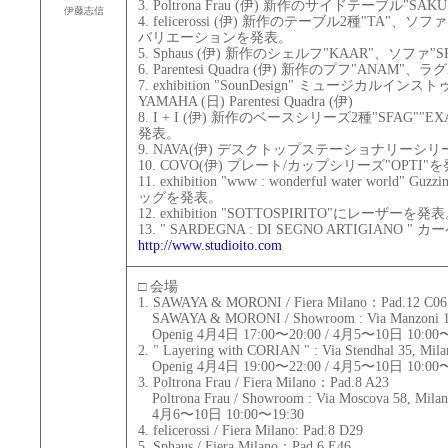
3. Poltrona Frau (伊) 新作のサイドテーブル"SA
伊藤志信
4. felicerossi (伊) 新作のテーブル2種"TA"
バリエーションを発表。
5. Sphaus (伊) 新作のシェルフ"KAAR"、ソファ"
6. Parentesi Quadra (伊) 新作のプフ"ANAM"
7. exhibition "SounDesign" ミュージカルインス
YAMAHA (日) Parentesi Quadra (伊)
8. I + I (伊) 新作のベースシリーズ2種"SFAG""
発表。
9. NAVA(伊) デスクトップステーショナリーシ
10. COVO(伊) プレート/カップシリーズ"OPTI"
11. exhibition "www : wonderful water world"
ッグを発表。
12. exhibition "SOTTOSPIRITO"にレーザーを発表
13. " SARDEGNA : DI SEGNO ARTIGIANO 
http://www.studioito.com
□ 会場
1. SAWAYA & MORONI / Fiera Milano：Pad.12 C06
SAWAYA & MORONI / Showroom : Via Manzoni 11
Openig 4月4日 17:00〜20:00 / 4月5〜10日 10:00〜
2. " Layering with CORIAN " : Via Stendhal 35, Mila
Openig 4月4日 19:00〜22:00 / 4月5〜10日 10:00〜
3. Poltrona Frau / Fiera Milano：Pad.8 A23
Poltrona Frau / Showroom : Via Moscova 58, Mila
4月6〜10日 10:00〜19:30
4. felicerossi / Fiera Milano: Pad.8 D29
5. Sphaus / Fiera Milano：Pad.6 E46