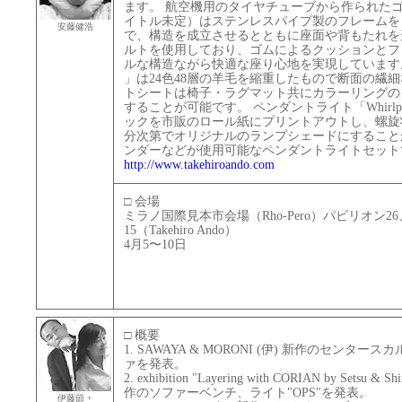
ます。 航空機用のタイヤチューブから作られた
イトル未定）はステンレスパイプ製のフレームを
安藤健浩
で、構造を成立させるとともに座面や背もたれを
ルトを使用しており、ゴムによるクッションとフ
ルな構造ながら快適な座り心地を実現しています。 
」は24色48層の羊毛を縮重したもので断面の繊
トシートは椅子・ラグマット共にカラーリングの
することが可能です。 ペンダントライト「Whirl
ックを市販のロール紙にプリントアウトし、螺旋
分次第でオリジナルのランプシェードにすること
ンダーなどが使用可能なペンダントライトセット
http://www.takehiroando.com
□ 会場
ミラノ国際見本市会場（Rho-Pero）パビリオン26、
15（Takehiro Ando）
4月5〜10日
□ 概要
1. SAWAYA & MORONI (伊) 新作のセン
ァを発表。
2. exhibition "Layering with CORIAN by Setsu &
作のソファーベンチ、ライト"OPS"を発表。
伊藤節 +