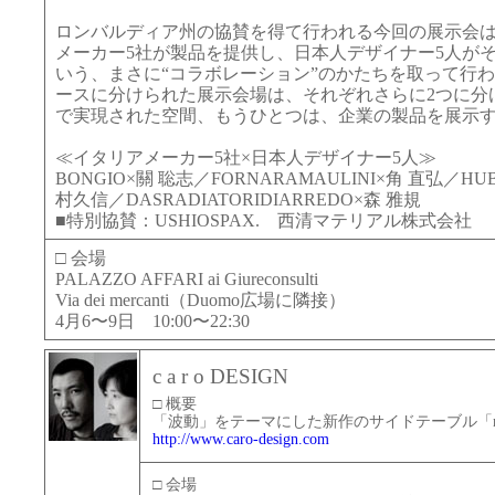
ロンバルディア州の協賛を得て行われる今回の展示会
メーカー5社が製品を提供し、日本人デザイナー5人が
いう、まさに“コラボレーション”のかたちを取って行わ
ースに分けられた展示会場は、それぞれさらに2つに分
で実現された空間、もうひとつは、企業の製品を展示
≪イタリアメーカー5社×日本人デザイナー5人≫
BONGIO×關 聡志／FORNARAMAULINI×角 直弘／H
村久信／DASRADIATORIDIARREDO×森 雅規
■特別協賛：USHIOSPAX. 西清マテリアル株式会社
□ 会場
PALAZZO AFFARI ai Giureconsulti
Via dei mercanti（Duomo広場に隣接）
4月6〜9日 10:00〜22:30
c a r o DESIGN
□ 概要
「波動」をテーマにした新作のサイドテーブル「n
http://www.caro-design.com
□ 会場