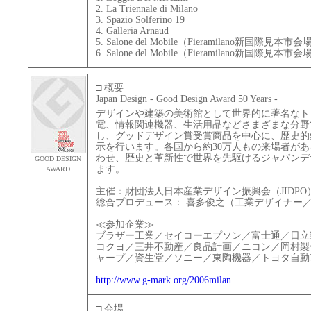
2. La Triennale di Milano
3. Spazio Solferino 19
4. Galleria Arnaud
5. Salone del Mobile（Fieramilano新国際見本市
6. Salone del Mobile（Fieramilano新国際見本市
□ 概要
Japan Design - Good Design Award 50 Years -
デザインや建築の美術館として世界的に著名なト
電、情報関連機器、生活用品などさまざまな分野
し、グッドデザイン賞受賞商品を中心に、歴史的
示を行います。各国から約30万人もの来場者が
わせ、歴史と革新性で世界を先駆けるジャパンデ
GOOD DESIGN
ます。
AWARD
主催：財団法人日本産業デザイン振興会（JIDPO
総合プロデュース： 喜多俊之（工業デザイナー
≪参加企業≫
ブラザー工業／セイコーエプソン／富士通／日立製
コクヨ／三井不動産／良品計画／ニコン／岡村製
ャープ／資生堂／ソニー／東陶機器／トヨタ自動
http://www.g-mark.org/2006milan
□ 会場