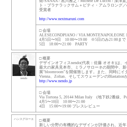
衛/SANAA / 黒川雅之 / Michele De Lucchi / 
ト・ブラナラックサム＋ピティ・アムラロング／o
受賞者
http://www.nextmaruni.com
□ 会場
ALESECONDPIANO / VIA MONTENAPOLEONE 
4月5日〜9日 10:00〜19:00 ※5日のみ21:00まで
5日 18:00〜21:00 PARTY
□ 概要
デザインオフィスnendo(代表：佐藤 オオキ)
最大の家具見本市、ミラノサローネの期間中、新
展“bloomroom”を開催致します。また、同時にイタリア
Vienna、Zoltan、そしてスウェーデンのBlast
nendo
http://www.nendo.jp
□ 会場
Via Tortona 5, 20144 Milan Italy (地下鉄2番線、
4月5〜10日 10:00〜21:00
4日 15:00〜19:00 プレスレビュー
ハンスグローエ
□ 概要
新しい分野の有機的なデザインが評価され、近年