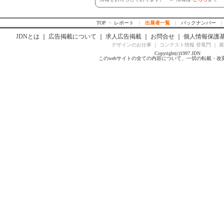
TOP ・ レポート
|
出展者一覧
|
バックナンバー
JDNとは
｜
広告掲載について
｜
求人広告掲載
｜
お問合せ
｜
個人情報保護
デザインのお仕事
｜
コンテスト情報 登竜門
｜
展
Copyright(c)1997 JDN
このwebサイトの全ての内容について、一切の転載・改