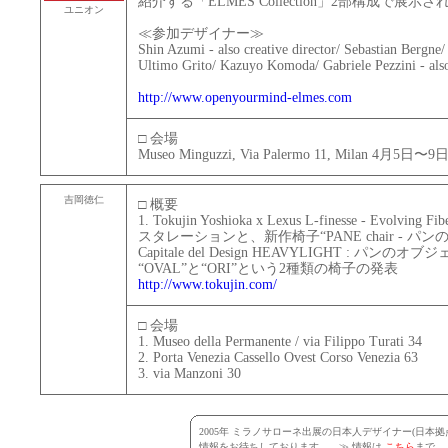
紹介する「ELMES Collection」2部構成で展示さ
ユニオン
≪参加デザイナー≫
Shin Azumi - also creative director/ Sebastian Bergne/
Ultimo Grito/ Kazuyo Komoda/ Gabriele Pezzini - also
http://www.openyourmind-elmes.com
□ 会場
Museo Minguzzi, Via Palermo 11, Milan 4月5日〜
吉岡徳仁
□ 概要
1. Tokujin Yoshioka x Lexus L-finesse - Evol
スタレーションと、新作椅子“PANE chair - パンの椅子”の
Capitale del Design HEAVYLIGHT : パンのオブジェと
“OVAL”と“ORI”という2種類の椅子の発表
http://www.tokujin.com/
□ 会場
1. Museo della Permanente / via Filippo Turati 34
2. Porta Venezia Cassello Ovest Corso Venezia 63
3. via Manzoni 30
2005年 ミラノサローネ出展の日本人デザイナー(日本拠
情報をお待ちしております。 ≫ 情報は
こちら
まで