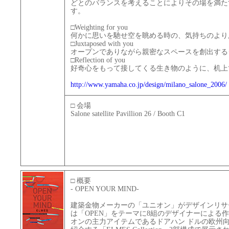
どとのバランスを考えることによりその場を満た
す。
□Weighting for you
何かに思いを馳せ空を眺める時の、気持ちのより
□Juxtaposed with you
オープンでありながら親密なスペースを創出する
□Reflection of you
好奇心をもって接してくる生き物のように、机上
http://www.yamaha.co.jp/design/milano_salone_2006/
□ 会場
Salone satellite Pavillion 26 / Booth C1
□ 概要
- OPEN YOUR MIND-
建築金物メーカーの「ユニオン」がデザインリサ
は「OPEN」をテーマに8組のデザイナーによる
オンの主力アイテムであるドアハン ドルの欧州向け