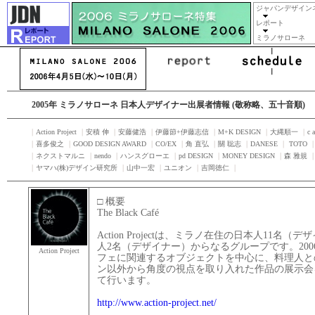
ジャパンデザイン
レポート
ミラノサローネ
2005年 ミラノサローネ 日本人デザイナー出展者情報 (敬称略、五十音順)
｜
Action Project
｜
安積 伸
｜
安藤健浩
｜
伊藤節+伊藤志信
｜
M+K DESIGN
｜
大縄順一
｜
c 
｜
喜多俊之
｜
GOOD DESIGN AWARD
｜
CO/EX
｜
角 直弘
｜
關 聡志
｜
DANESE
｜
TOTO
｜
ネクストマルニ
｜
nendo
｜
ハンスグローエ
｜
pd DESIGN
｜
MONEY DESIGN
｜
森 雅規
｜
ヤマハ(株)デザイン研究所
｜
山中一宏
｜
ユニオン
｜
吉岡徳仁
｜
□ 概要
The Black Café
Action Projectは、ミラノ在住の日本人11名
人2名（デザイナー）からなるグループです。20
Action Project
フェに関連するオブジェクトを中心に、料理人と
ン以外から角度の視点を取り入れた作品の展示会をVia Tort
て行います。
http://www.action-project.net/