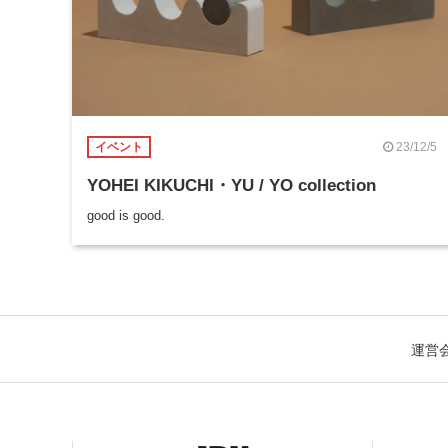
23/12/5
イベント
YOHEI KIKUCHI・YU / YO collection
good is good.
運営