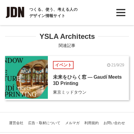
INTERVIEW
つくる、使う、考える人の
デザイン情報サイト
インタビュー
REPORT
YSLA Architects
レポート
関連記事
COLUMN
イベント
21/9/29
コラム
未来をひらく窓 ― Gaudí Meets
3D Printing
東京ミッドタウン
運営会社
広告・取材について
メルマガ
利用規約
お問い合わせ