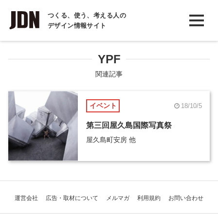
INTERVIEW
つくる、使う、考える人の
デザイン情報サイト
インタビュー
REPORT
YPF
レポート
関連記事
COLUMN
イベント
18/10/5
コラム
第三回屋久島国際写真祭
屋久島町安房 他
運営会社
広告・取材について
メルマガ
利用規約
お問い合わせ