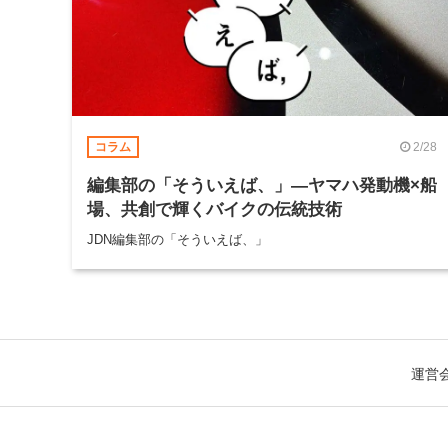
2/28
コラム
編集部の「そういえば、」―ヤマハ発動機×船
場、共創で輝くバイクの伝統技術
JDN編集部の「そういえば、」
運営