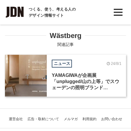
INTERVIEW
つくる、使う、考える人の
デザイン情報サイト
インタビュー
REPORT
Wästberg
レポート
関連記事
COLUMN
ニュース
24/8/1
コラム
YAMAGIWAが企画展
「unplugged/山の上等」でスウ
ェーデンの照明ブランド
「Wästberg」を紹介
運営会社
広告・取材について
メルマガ
利用規約
お問い合わせ