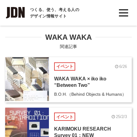
INTERVIEW
つくる、使う、考える人の
デザイン情報サイト
インタビュー
REPORT
WAKA WAKA
レポート
関連記事
COLUMN
イベント
6/26
コラム
WAKA WAKA × iko iko
“Between Two”
B.O.H.（Behind Objects & Humans）
イベント
25/2/3
KARIMOKU RESEARCH
Survey 01：NEW