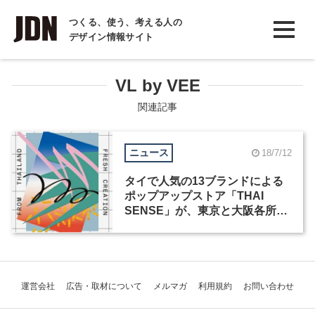
INTERVIEW
つくる、使う、考える人の
デザイン情報サイト
インタビュー
REPORT
VL by VEE
レポート
関連記事
COLUMN
ニュース
18/7/12
コラム
タイで人気の13ブランドによる
ポップアップストア「THAI
SENSE」が、東京と大阪各所で
開催
運営会社
広告・取材について
メルマガ
利用規約
お問い合わせ