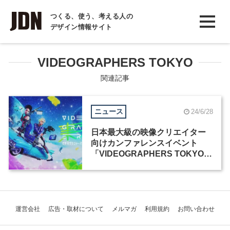
INTERVIEW
つくる、使う、考える人の
デザイン情報サイト
インタビュー
REPORT
VIDEOGRAPHERS TOKYO
レポート
関連記事
COLUMN
ニュース
24/6/28
コラム
日本最大級の映像クリエイター
向けカンファレンスイベント
「VIDEOGRAPHERS TOKYO
2024」が7月9日から開催
運営会社
広告・取材について
メルマガ
利用規約
お問い合わせ