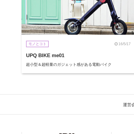
16/5/17
モノとコト
UPQ BIKE me01
超小型＆超軽量のガジェット感がある電動バイク
運営