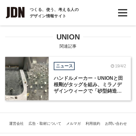
INTERVIEW
つくる、使う、考える人の
デザイン情報サイト
インタビュー
REPORT
UNION
レポート
関連記事
COLUMN
ニュース
19/4/2
コラム
ハンドルメーカー・UNIONと田
根剛がタッグを組み、ミラノデ
ザインウィークで「砂型鋳造」
の技術にフォーカスしたインス
タレーションを展開
運営会社
広告・取材について
メルマガ
利用規約
お問い合わせ