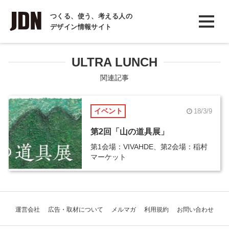
INTERVIEW
つくる、使う、考える人の
デザイン情報サイト
インタビュー
REPORT
ULTRA LUNCH
レポート
関連記事
COLUMN
イベント
18/3/9
コラム
第2回「山の道具展」
第1会場：VIVAHDE、第2会場：稲村
マーケット
運営会社
広告・取材について
メルマガ
利用規約
お問い合わせ