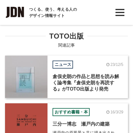
INTERVIEW
つくる、使う、考える人の
デザイン情報サイト
インタビュー
REPORT
TOTO出版
レポート
関連記事
COLUMN
ニュース
23/12/5
コラム
倉俣史朗の作品と思想を読み解
く論考集『倉俣史朗を再読す
る』がTOTO出版より発売
おすすめ書籍・本
16/3/29
三分一博志 瀬戸内の建築
瀬戸内の原風景と共に描き出され