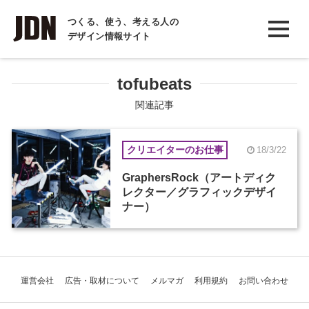
INTERVIEW
つくる、使う、考える人の
デザイン情報サイト
インタビュー
REPORT
tofubeats
レポート
関連記事
COLUMN
クリエイターのお仕事
18/3/22
コラム
GraphersRock（アートディク
レクター／グラフィックデザイ
ナー）
運営会社
広告・取材について
メルマガ
利用規約
お問い合わせ