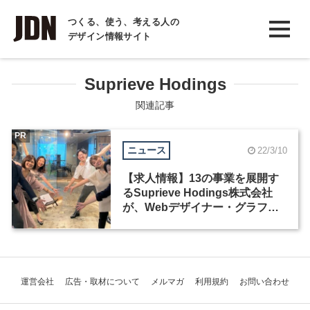
INTERVIEW
つくる、使う、考える人の
デザイン情報サイト
インタビュー
REPORT
Suprieve Hodings
レポート
関連記事
COLUMN
PR
ニュース
22/3/10
コラム
【求人情報】13の事業を展開す
るSuprieve Hodings株式会社
が、Webデザイナー・グラフィ
ックデザイナーを募集
運営会社
広告・取材について
メルマガ
利用規約
お問い合わせ