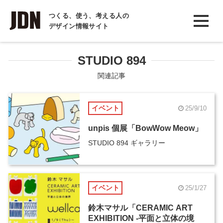
INTERVIEW
つくる、使う、考える人の
デザイン情報サイト
インタビュー
REPORT
STUDIO 894
レポート
関連記事
COLUMN
イベント
25/9/10
コラム
unpis 個展「BowWow Meow」
STUDIO 894 ギャラリー
イベント
25/1/27
鈴木マサル「CERAMIC ART
EXHIBITION -平面と立体の境