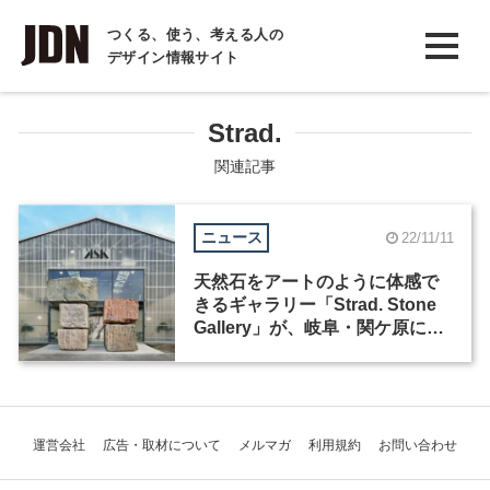
INTERVIEW
つくる、使う、考える人の
デザイン情報サイト
インタビュー
REPORT
Strad.
レポート
関連記事
COLUMN
ニュース
22/11/11
コラム
天然石をアートのように体感で
きるギャラリー「Strad. Stone
Gallery」が、岐阜・関ケ原にオ
ープン
運営会社
広告・取材について
メルマガ
利用規約
お問い合わせ