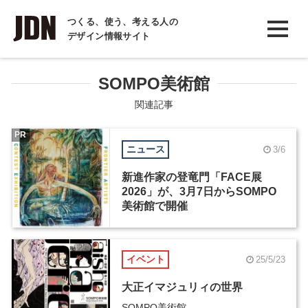
INTERVIEW
つくる、使う、考える人の
デザイン情報サイト
インタビュー
REPORT
SOMPO美術館
レポート
関連記事
COLUMN
PR
ニュース
3/6
コラム
新進作家の登竜門「FACE展
2026」が、3月7日からSOMPO
美術館で開催
イベント
25/5/23
大正イマジュリィの世界
SOMPO美術館