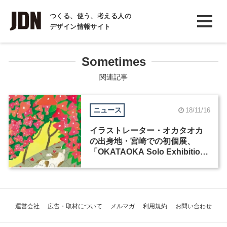
INTERVIEW
つくる、使う、考える人の
デザイン情報サイト
インタビュー
REPORT
Sometimes
レポート
関連記事
COLUMN
ニュース
18/11/16
コラム
イラストレーター・オカタオカ
の出身地・宮崎での初個展、
「OKATAOKA Solo Exhibition
BOUGAINVILLEA」が11月17日
から開催
運営会社
広告・取材について
メルマガ
利用規約
お問い合わせ