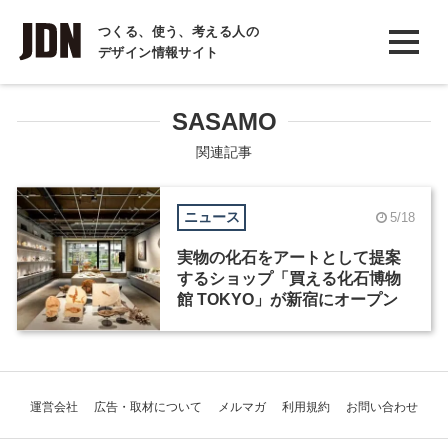
INTERVIEW
つくる、使う、考える人の
デザイン情報サイト
インタビュー
REPORT
SASAMO
レポート
関連記事
COLUMN
ニュース
5/18
コラム
実物の化石をアートとして提案
するショップ「買える化石博物
館 TOKYO」が新宿にオープン
運営会社
広告・取材について
メルマガ
利用規約
お問い合わせ