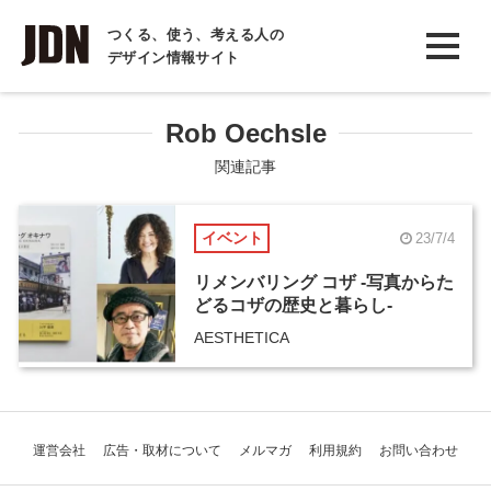
INTERVIEW
つくる、使う、考える人の
デザイン情報サイト
インタビュー
REPORT
Rob Oechsle
レポート
関連記事
COLUMN
イベント
23/7/4
コラム
リメンバリング コザ -写真からた
どるコザの歴史と暮らし-
AESTHETICA
運営会社
広告・取材について
メルマガ
利用規約
お問い合わせ