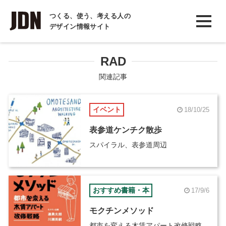
INTERVIEW
つくる、使う、考える人の
デザイン情報サイト
インタビュー
REPORT
RAD
レポート
関連記事
COLUMN
イベント
18/10/25
コラム
表参道ケンチク散歩
スパイラル、表参道周辺
おすすめ書籍・本
17/9/6
モクチンメソッド
都市を変える木賃アパート改修戦略