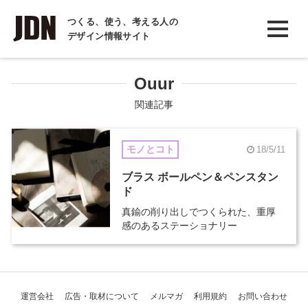
INTERVIEW
つくる、使う、考える人の
デザイン情報サイト
インタビュー
REPORT
Ouur
レポート
関連記事
COLUMN
モノとコト
18/5/11
コラム
ブラス ボールペン＆ペンスタン
ド
真鍮の削り出しでつくられた、重厚
感のあるステーショナリー
運営会社
広告・取材について
メルマガ
利用規約
お問い合わせ