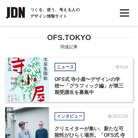
INTERVIEW
つくる、使う、考える人の
デザイン情報サイト
インタビュー
REPORT
OFS.TOKYO
レポート
関連記事
COLUMN
ニュース
5/14
コラム
OFS式 寺小屋〜デザインの学
校〜「グラフィック編」が第三
期受講生を募集中
PR
インタビュー
25/12/24
クリエイターが集い、新たな可
能性がひらく場所。「OFS式 寺