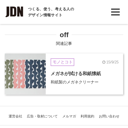
INTERVIEW
つくる、使う、考える人の
デザイン情報サイト
インタビュー
REPORT
off
レポート
関連記事
COLUMN
モノとコト
15/9/25
コラム
メガネが拭ける和紙懐紙
和紙製のメガネクリーナー
運営会社
広告・取材について
メルマガ
利用規約
お問い合わせ