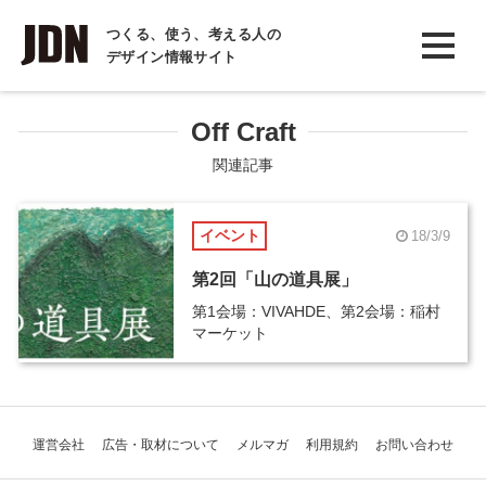
INTERVIEW
つくる、使う、考える人の
デザイン情報サイト
インタビュー
REPORT
Off Craft
レポート
関連記事
COLUMN
イベント
18/3/9
コラム
第2回「山の道具展」
第1会場：VIVAHDE、第2会場：稲村
マーケット
運営会社
広告・取材について
メルマガ
利用規約
お問い合わせ