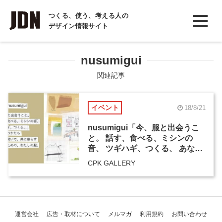
INTERVIEW
つくる、使う、考える人の
デザイン情報サイト
インタビュー
REPORT
nusumigui
レポート
関連記事
COLUMN
イベント
18/8/21
コラム
nusumigui「今、服と出会うこ
と。 話す、食べる、ミシンの
音、 ツギハギ、つくる、 あなた
のかたち 着て、脱いで、共に暮
CPK GALLERY
らす 誰かのための、わたしの
服」展
運営会社
広告・取材について
メルマガ
利用規約
お問い合わせ