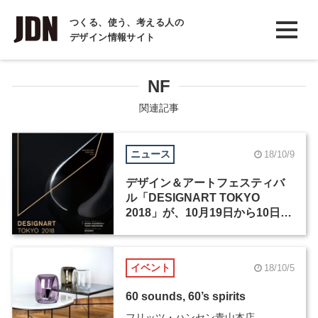
INTERVIEW
つくる、使う、考える人の
デザイン情報サイト
インタビュー
REPORT
NF
レポート
関連記事
COLUMN
ニュース
18/10/9
コラム
デザイン＆アートフェスティバ
ル「DESIGNART TOKYO
2018」が、10月19日から10日間
にわたって都内で85か所で開催
イベント
18/10/5
60 sounds, 60’s spirits
フリッツ・ハンセン青山本店