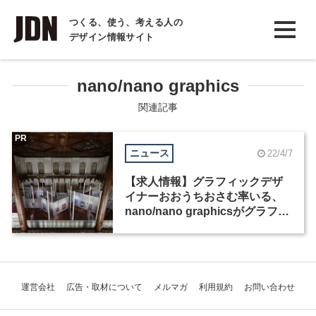
INTERVIEW
つくる、使う、考える人の
デザイン情報サイト
インタビュー
REPORT
nano/nano graphics
レポート
関連記事
COLUMN
PR
ニュース
22/4/7
コラム
【求人情報】グラフィックデザ
イナーおおうちおさむ率いる、
nano/nano graphicsがグラフィ
ックデザイナーを募集
運営会社
広告・取材について
メルマガ
利用規約
お問い合わせ