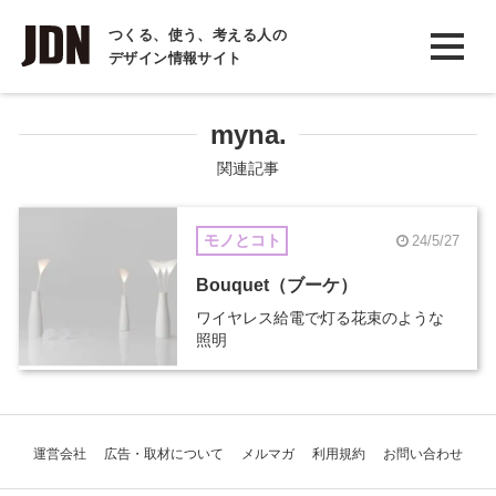
INTERVIEW
つくる、使う、考える人の
デザイン情報サイト
インタビュー
REPORT
myna.
レポート
関連記事
COLUMN
モノとコト
24/5/27
コラム
Bouquet（ブーケ）
ワイヤレス給電で灯る花束のような
照明
運営会社
広告・取材について
メルマガ
利用規約
お問い合わせ