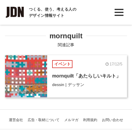
INTERVIEW
つくる、使う、考える人の
デザイン情報サイト
インタビュー
REPORT
mornquilt
レポート
関連記事
COLUMN
イベント
17/12/5
コラム
mornquilt「あたらしいキルト」
dessin | デッサン
運営会社
広告・取材について
メルマガ
利用規約
お問い合わせ