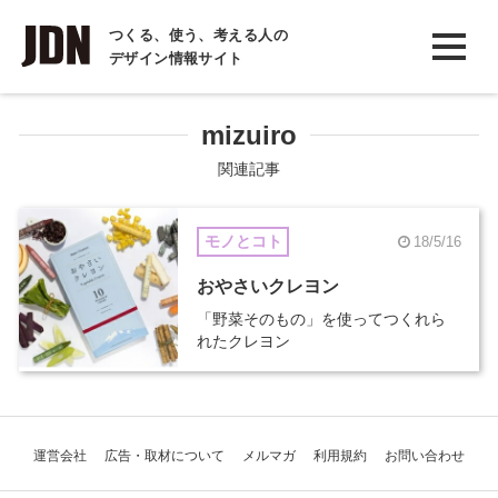
INTERVIEW
つくる、使う、考える人の
デザイン情報サイト
インタビュー
REPORT
mizuiro
レポート
関連記事
COLUMN
モノとコト
18/5/16
コラム
おやさいクレヨン
「野菜そのもの」を使ってつくれら
れたクレヨン
運営会社
広告・取材について
メルマガ
利用規約
お問い合わせ