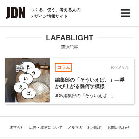
INTERVIEW
つくる、使う、考える人の
デザイン情報サイト
インタビュー
REPORT
LAFABLIGHT
レポート
関連記事
COLUMN
コラム
25/7/31
コラム
編集部の「そういえば、」―浮
かび上がる幾何学模様
JDN編集部の「そういえば、」
運営会社
広告・取材について
メルマガ
利用規約
お問い合わせ