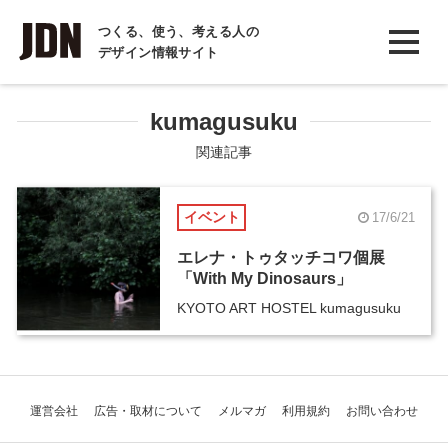
INTERVIEW
つくる、使う、考える人の
デザイン情報サイト
インタビュー
REPORT
kumagusuku
レポート
関連記事
COLUMN
イベント
17/6/21
コラム
エレナ・トゥタッチコワ個展
「With My Dinosaurs」
KYOTO ART HOSTEL kumagusuku
運営会社
広告・取材について
メルマガ
利用規約
お問い合わせ