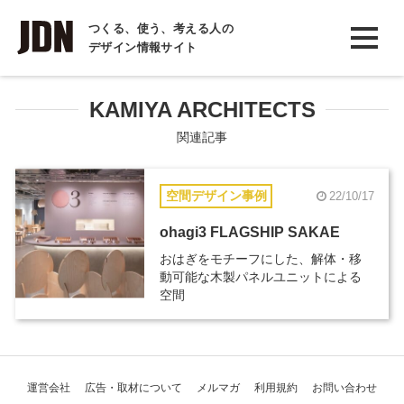
INTERVIEW
つくる、使う、考える人の
デザイン情報サイト
インタビュー
REPORT
KAMIYA ARCHITECTS
レポート
関連記事
COLUMN
空間デザイン事例
22/10/17
コラム
ohagi3 FLAGSHIP SAKAE
おはぎをモチーフにした、解体・移
動可能な木製パネルユニットによる
空間
運営会社
広告・取材について
メルマガ
利用規約
お問い合わせ